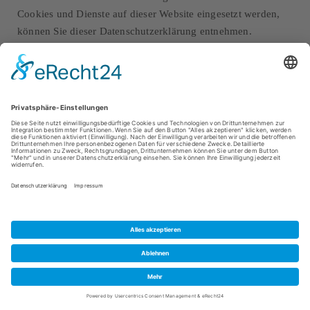
Cookies und Dienste auf dieser Website eingesetzt werden,
können Sie dieser Datenschutzerklärung entnehmen.
Einwilligung mit Usercentrics
Diese Website nutzt die Consent-Technologie von
Usercentrics, um Ihre Einwilligung zur Speicherung
bestimmter Cookies auf Ihrem Endgerät oder zum Einsatz
bestimmter Technologien einzuholen und diese
datenschutzkonform zu dokumentieren. Anbieter dieser
Technologie ist die Usercentrics GmbH, Sendlinger Straße 7,
80331 München, Website:
https://usercentrics.com/de/
(im
Folgenden „Usercentrics“). Wenn Sie unsere Website
betreten, werden folgende personenbezogene Daten an
Usercentrics übertragen:
Ihre Einwilligung(en) bzw. der Widerruf Ihrer
Einwilligung(en)